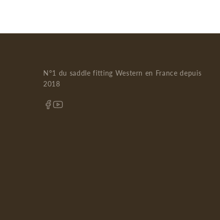
N°1 du saddle fitting Western en France depuis
2018