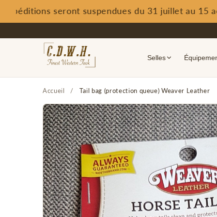
péditions seront suspendues du 31 juillet au 15 août
Ignorer
et
passer
au
contenu
Selles
Équipement
Accueil
/
Tail bag (protection queue) Weaver Leather