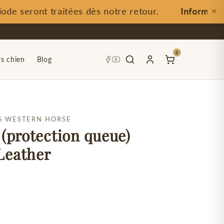
 seront traitées dès notre retour.
Information 
×
0
rs chien
Blog
S WESTERN HORSE
 (protection queue)
Leather