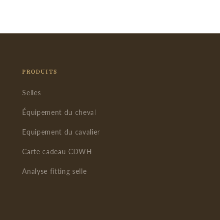
PRODUITS
Selles
Équipement du cheval
Equipement du cavalier
Carte cadeau CDWH
Analyse fitting selle