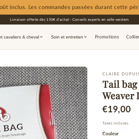
 inclus. Les commandes passées durant cette période
Livraison offerte dès 150€ d'achat · Conseils experts en selle western
Promotions
Collie
 cavaliers & cheval
Soin et entretien
CLAIRE DUPUI
Tail bag
Weaver 
€19,00
Taxes incluses.
Couleur