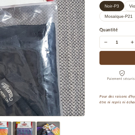
Noir-P3
Vi
Mosaïque-P21
Quantité
Paiement sécuri
Pour des raisons d'hy
être ni repris ni écha