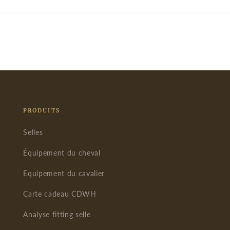
PRODUITS
Selles
Équipement du cheval
Equipement du cavalier
Carte cadeau CDWH
Analyse fitting selle