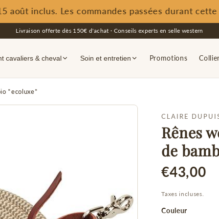
 août inclus. Les commandes passées durant cette pér
Livraison offerte dès 150€ d'achat · Conseils experts en selle western
Promotions
Collie
 cavaliers & cheval
Soin et entretien
io *ecoluxe*
CLAIRE DUPUI
Rênes we
de bamb
€43,00
Taxes incluses.
Couleur