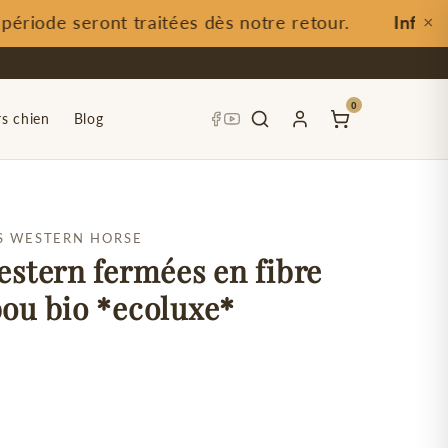
iode seront traitées dès notre retour.
Informat
×
0
rs chien
Blog
S WESTERN HORSE
stern fermées en fibre
ou bio *ecoluxe*