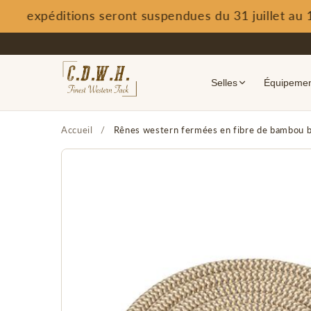
s expéditions seront suspendues du 31 juillet au 15
Ignorer
et
passer
au
contenu
Selles
Équipement
Accueil
/
Rênes western fermées en fibre de bambou b